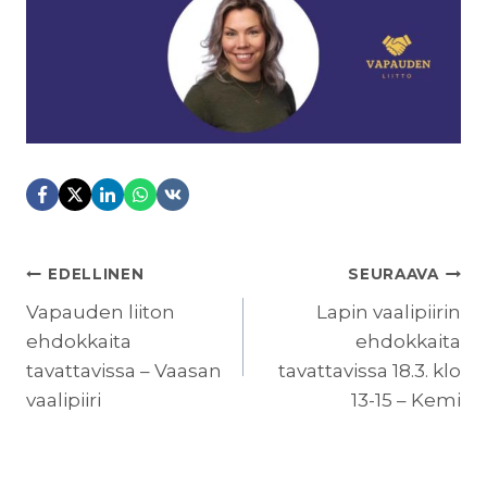
ARTIKKELIEN
EDELLINEN
SEURAAVA
SELAUS
Vapauden liiton
Lapin vaalipiirin
ehdokkaita
ehdokkaita
tavattavissa – Vaasan
tavattavissa 18.3. klo
vaalipiiri
13-15 – Kemi