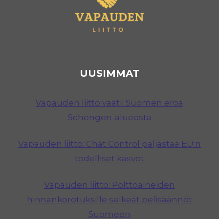
UUSIMMAT
Vapauden liitto vaatii Suomen eroa
Schengen-alueesta
Vapauden liitto: Chat Control paljastaa EU:n
todelliset kasvot
Vapauden liitto: Polttoaineiden
hinnankorotuksille selkeät pelisäännöt
Suomeen