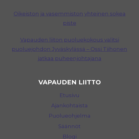
Oikeiston ja vasemmiston yhteinen sokea
piste
Vapauden liiton puoluekokous valitsi
puoluejohdon Jyväskylässä – Ossi Tiihonen
jatkaa puheenjohtajana
VAPAUDEN LIITTO
Etusivu
Ajankohtaista
Puolueohjelma
Säännöt
Blogi