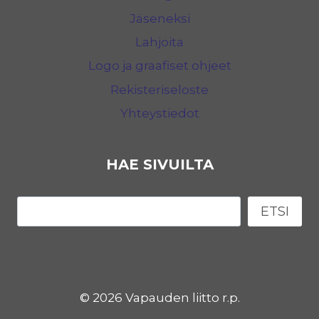
Jäseneksi
Lahjoita
Logo ja graafiset ohjeet
Rekisteriseloste
Yhteystiedot
HAE SIVUILTA
Etsi
ETSI
© 2026 Vapauden liitto r.p.