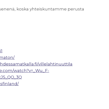
 jäsenenä, koska yhteiskuntamme perusta
i1
ematon/
hdessamatkalla.fi/villelahtinuuttila
be.com/watch?v=_Wu_F-
TxJ5_QO_3Q
sfinland/