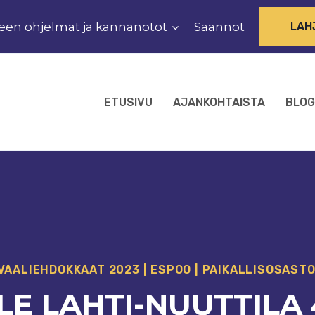
een ohjelmat ja kannanotot
Säännöt
LAH
ETUSIVU
AJANKOHTAISTA
BLOG
AALI­EHDOKKAAT 2023
|
ESPOO
|
PAIKALLISOSAST
LLE LAHTI-NUUTTILA 