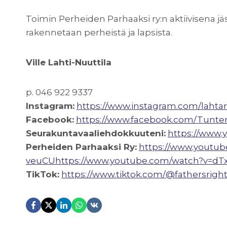
Toimin Perheiden Parhaaksi ry:n aktiivisena
rakennetaan perheistä ja lapsista.
Ville Lahti-Nuuttila
p. 046 922 9337
Instagram:
https://www.instagram.com/lahtar
Facebook:
https://www.facebook.com/Tunt
Seurakuntavaaliehdokkuuteni:
https://www.y
Perheiden Parhaaksi Ry:
https://www.youtu
veuCU
https://www.youtube.com/watch?v=d
TikTok:
https://www.tiktok.com/@fathersright