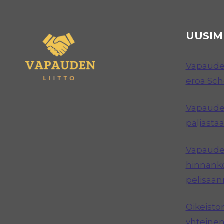
UUSIM
Vapauden
eroa Sc
Vapauden
paljastaa
Vapauden
hinnanko
pelisää
Oikeisto
yhteinen