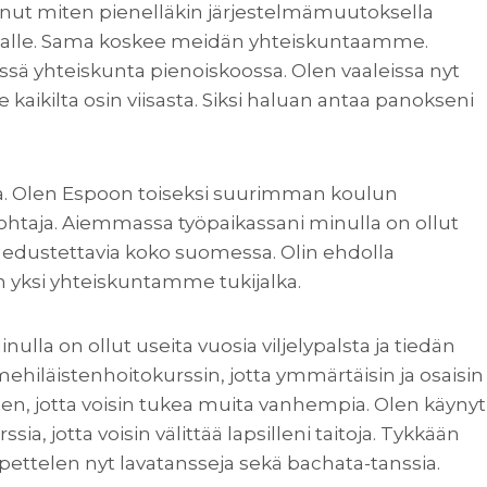
inut miten pienelläkin järjestelmämuutoksella
 muualle. Sama koskee meidän yhteiskuntaamme.
sä yhteiskunta pienoiskoossa. Olen vaaleissa nyt
aikilta osin viisasta. Siksi haluan antaa panokseni
ta. Olen Espoon toiseksi suurimman koulun
taja. Aiemmassa työpaikassani minulla on ollut
edustettavia koko suomessa. Olin ehdolla
n yksi yhteiskuntamme tukijalka.
nulla on ollut useita vuosia viljelypalsta ja tiedän
ehiläistenhoitokurssin, jotta ymmärtäisin ja osaisin
en, jotta voisin tukea muita vanhempia. Olen käynyt
, jotta voisin välittää lapsilleni taitoja. Tykkään
 Opettelen nyt lavatansseja sekä bachata-tanssia.