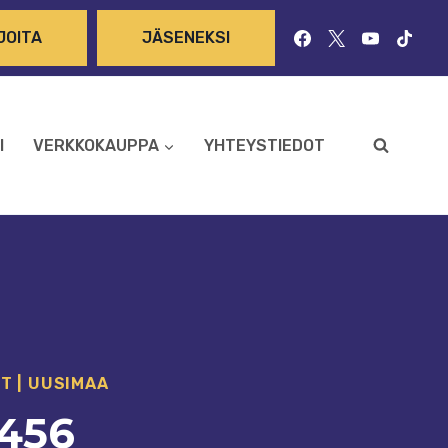
JOITA
JÄSENEKSI
I
VERKKOKAUPPA
YHTEYSTIEDOT
OT
|
UUSIMAA
456