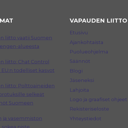
MAT
VAPAUDEN LIITTO
Etusivu
 liitto vaatii Suomen
Ajankohtaista
hengen-alueesta
Puolueohjelma
Säännöt
 liitto: Chat Control
 EU:n todelliset kasvot
Blogi
Jäseneksi
 liitto: Polttoaineiden
Lahjoita
rotuksille selkeät
Logo ja graafiset ohjeet
nnöt Suomeen
Rekisteriseloste
n ja vasemmiston
Yhteystiedot
 sokea piste