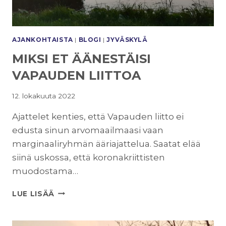
AJANKOHTAISTA
|
BLOGI
|
JYVÄSKYLÄ
MIKSI ET ÄÄNESTÄISI
VAPAUDEN LIITTOA
12. lokakuuta 2022
Ajattelet kenties, että Vapauden liitto ei
edusta sinun arvomaailmaasi vaan
marginaaliryhmän ääriajattelua. Saatat elää
siinä uskossa, että koronakriittisten
muodostama…
MIKSI
LUE LISÄÄ
ET
ÄÄNESTÄISI
VAPAUDEN