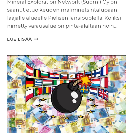
Mineral Exploration Network (Suomi) Oy on
saanut etuoikeuden malminetsintälupaan
laajalle alueelle Pielisen länsipuolella. Koliksi
nimetty varausalue on pinta-alaltaan noin…
KANSALLISAARRETTAMME
LUE LISÄÄ
KOLIA
UHATAAN