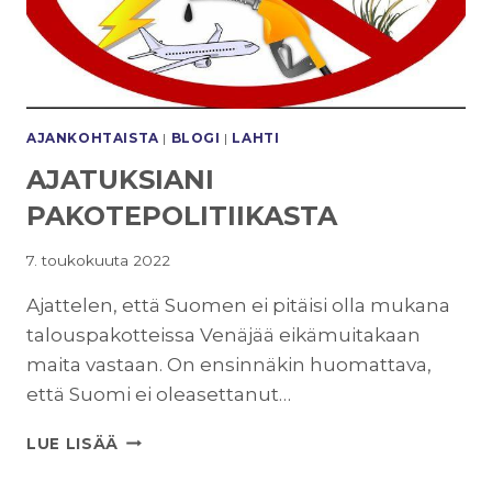
AJANKOHTAISTA
|
BLOGI
|
LAHTI
AJATUKSIANI
PAKOTEPOLITIIKASTA
7. toukokuuta 2022
Ajattelen, että Suomen ei pitäisi olla mukana
talouspakotteissa Venäjää eikämuitakaan
maita vastaan. On ensinnäkin huomattava,
että Suomi ei oleasettanut…
AJATUKSIANI
LUE LISÄÄ
PAKOTEPOLITIIKASTA