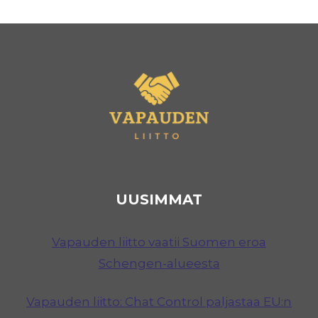
sivu
sivu
TYÖKALUJA
UUSIMMAT
Vapauden liitto vaatii Suomen eroa
Schengen-alueesta
Vapauden liitto: Chat Control paljastaa EU:n