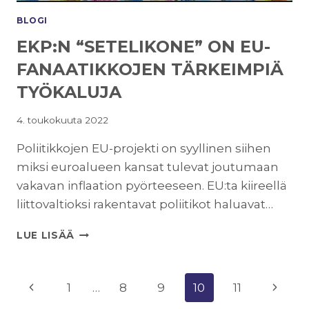
BLOGI
EKP:N “SETELIKONE” ON EU-
FANAATIKKOJEN TÄRKEIMPIÄ
TYÖKALUJA
4. toukokuuta 2022
Poliitikkojen EU-projekti on syyllinen siihen
miksi euroalueen kansat tulevat joutumaan
vakavan inflaation pyörteeseen. EU:ta kiireellä
liittovaltioksi rakentavat poliitikot haluavat…
EKP:N
LUE LISÄÄ
“SETELIKONE”
ON
EU-
SIVUNAVIGOINTI
Edellinen
Seuraa
1
…
8
9
10
11
FANAATIKKOJEN
TÄRKEIMPIÄ