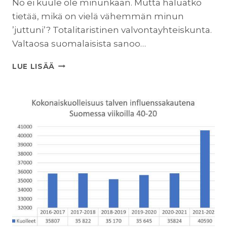
No ei kuule ole minunkaan. Mutta haluatko
tietää, mikä on vielä vähemmän minun
’juttuni’? Totalitaristinen valvontayhteiskunta.
Valtaosa suomalaisista sanoo…
KUN
LUE LISÄÄ
EI
TUO
POLITIIKKA
OIKEIN
OLE
OMA
JUTTU