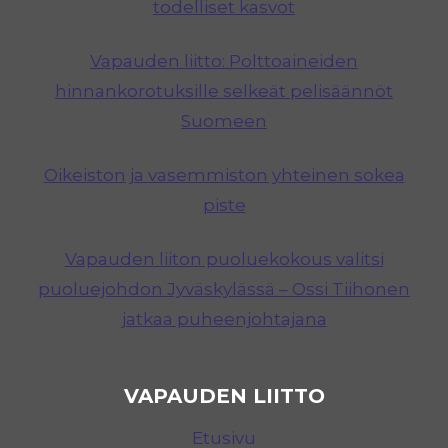
todelliset kasvot
Vapauden liitto: Polttoaineiden
hinnankorotuksille selkeät pelisäännöt
Suomeen
Oikeiston ja vasemmiston yhteinen sokea
piste
Vapauden liiton puoluekokous valitsi
puoluejohdon Jyväskylässä – Ossi Tiihonen
jatkaa puheenjohtajana
VAPAUDEN LIITTO
Etusivu