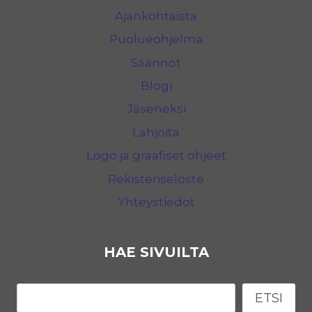
Ajankohtaista
Puolueohjelma
Säännöt
Blogi
Jäseneksi
Lahjoita
Logo ja graafiset ohjeet
Rekisteriseloste
Yhteystiedot
HAE SIVUILTA
Etsi
ETSI