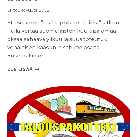
21. toukokuuta 2022
EU-Suomen ”mallioppilaspolitiikka” jatkuu
Tällä kertaa suomalaisten kuuluisa omaa
oksaa sahaava ylikuuliaisuus toteutuu
venäläisen kaasun ja sähkön osalta.
Ensinnäkin on…
EU-
LUE LISÄÄ
SUOMEN
”MALLIOPPILASPOLITIIKKA”
JATKUU