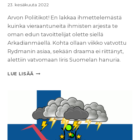
23. kesäkuuta 2022
Arvon Poliitikot! En lakkaa ihmettelemästä
kuinka vieraantuneita ihmisten arjesta te
oman edun tavoittelijat olette siellä
Arkadianmäellä. Kohta ollaan viikko vatvottu
Rydmanin asiaa, sekään draama ei riittänyt,
alettiin vatvomaan Iiris Suomelan hanuria.
JUHA
LUE LISÄÄ
KORHONEN:
POLIITIKKOJA
EI
KIINNOSTA
TEIDÄN
MURHEET