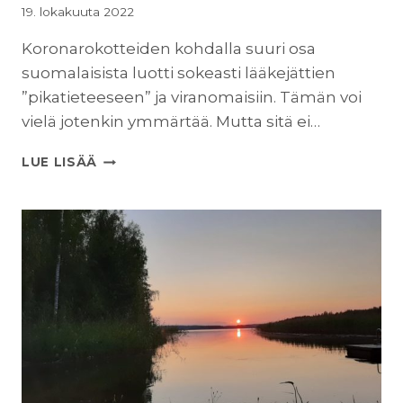
19. lokakuuta 2022
Koronarokotteiden kohdalla suuri osa
suomalaisista luotti sokeasti lääkejättien
”pikatieteeseen” ja viranomaisiin. Tämän voi
vielä jotenkin ymmärtää. Mutta sitä ei…
SUOMI
LUE LISÄÄ
TARVITSEE
RIIPPUMATTOMAN
TOTUUSKOMISSION