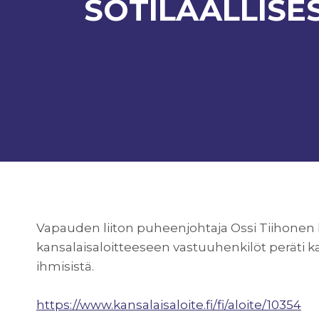
SOTILAALLIS
Vapauden liiton puheenjohtaja Ossi Tiihonen k
kansalaisaloitteeseen vastuuhenkilöt peräti ka
ihmisistä.
https://www.kansalaisaloite.fi/fi/aloite/10354