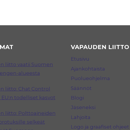
MAT
VAPAUDEN LIITTO
Etusivu
 liitto vaatii Suomen
Ajankohtaista
hengen-alueesta
Puolueohjelma
Säännöt
 liitto: Chat Control
 EU:n todelliset kasvot
Blogi
Jäseneksi
 liitto: Polttoaineiden
Lahjoita
rotuksille selkeät
Logo ja graafiset ohjeet