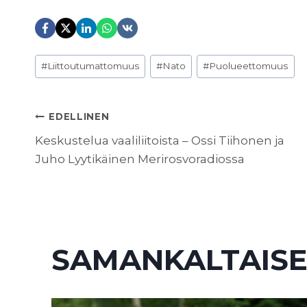
Avainsanat:
#
Liittoutumattomuus
#
Nato
#
Puolueettomuus
ARTIKKELIEN
EDELLINEN
Keskustelua vaaliliitoista – Ossi Tiihonen ja
Juho Lyytikäinen Merirosvoradiossa
SELAUS
SAMANKALTAISE