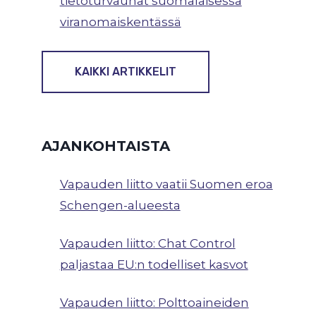
tietoturvauhat suomalaisessa
viranomaiskentässä
KAIKKI ARTIKKELIT
AJANKOHTAISTA
Vapauden liitto vaatii Suomen eroa
VAPAUDEN LIITON
Schengen-alueesta
PUHEENJOHTAJA OSSI
TIIHOSEN HAASTATTELU
Vapauden liitto: Chat Control
OIKEA MEDIASSA
paljastaa EU:n todelliset kasvot
17. toukokuuta 2022
Vapauden liitto: Polttoaineiden