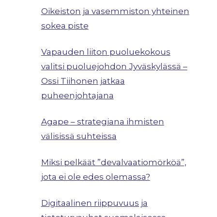
Oikeiston ja vasemmiston yhteinen
sokea piste
Vapauden liiton puoluekokous
valitsi puoluejohdon Jyväskylässä –
Ossi Tiihonen jatkaa
puheenjohtajana
Agape – strategiana ihmisten
välisissä suhteissa
Miksi pelkäät ”devalvaatiomörköä”,
jota ei ole edes olemassa?
Digitaalinen riippuvuus ja