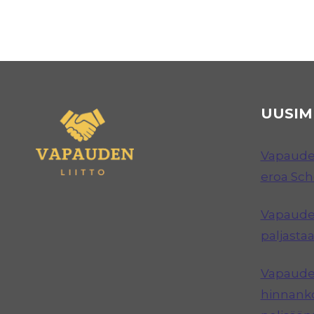
UUSIM
Vapauden
eroa Sc
Vapauden
paljastaa
Vapauden
hinnanko