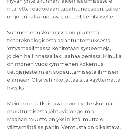
Hyvän yhteiskunnan lakien laatimisessa ei
riitä, että reagoidaan tapahtuneeseen. Lakien
on jo ennalta luotava puitteet kehitykselle.
Suomen eduskunnassa on puutetta
tietoteknologisesta asiantuntemuksesta.
Yritysmaailmassa kehitetään systeemejä,
joiden hallinnassa laki laahaa perässä. Minulla
on monen vuosikymmenen kokemus
tietojärjestelmien sopeuttamisesta ihmisen
elämään. Olisi vahinko jättää sitä käyttämättä
hyväksi.
Meidän on ratkaistava monia yhteiskunnan
muuttumisesta johtuvia ongelmia.
Maahanmuutto on yksi niistä, mutta ei
välttämättä se pahin. Verotusta on oikaistava.