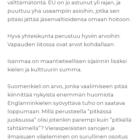
välttämätöntä. EU on jo astunut yli rajan, ja
puuttuu yhä useampiin asioihin, jotka sen
pitäisi jättää jäsenvaltioidensa omaan hoitoon.
Hyvä yhteiskunta perustuu hyviin arvoihin.
Vapauden liitossa ovat arvot kohdallaan.
Isänmaa on maantieteellisen sijainnin lisäksi
kielen ja kulttuurin summa.
Suomenkieli on arvo, jonka vaalimiseen pitää
kiinnittää nykyistä enemmän huomiota.
Englanninkielen syövyttävä tuho on saatava
loppumaan. Millä perusteella ”pitkässä
juoksussa” olisi jotenkin parempi kuin ”pitkällä
tähtäimellä”? Vierasperäisten sanojen ja
ilmaisujen viljeleminen on surullinen osoitus