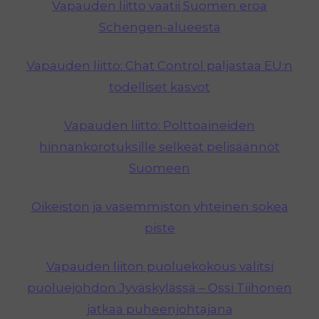
Vapauden liitto vaatii Suomen eroa
Schengen-alueesta
Vapauden liitto: Chat Control paljastaa EU:n
todelliset kasvot
Vapauden liitto: Polttoaineiden
hinnankorotuksille selkeät pelisäännöt
Suomeen
Oikeiston ja vasemmiston yhteinen sokea
piste
Vapauden liiton puoluekokous valitsi
puoluejohdon Jyväskylässä – Ossi Tiihonen
jatkaa puheenjohtajana