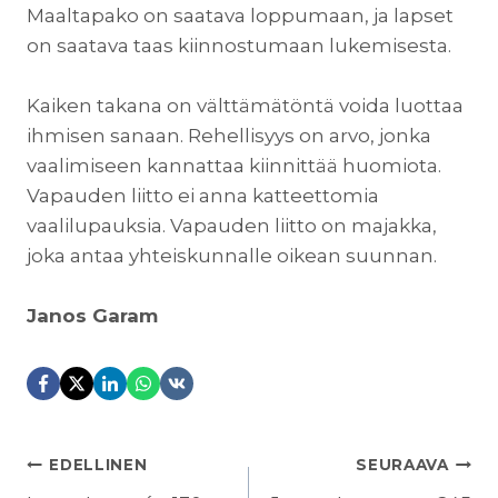
Maaltapako on saatava loppumaan, ja lapset
on saatava taas kiinnostumaan lukemisesta.
Kaiken takana on välttämätöntä voida luottaa
ihmisen sanaan. Rehellisyys on arvo, jonka
vaalimiseen kannattaa kiinnittää huomiota.
Vapauden liitto ei anna katteettomia
vaalilupauksia. Vapauden liitto on majakka,
joka antaa yhteiskunnalle oikean suunnan.
Janos Garam
ARTIKKELIEN
EDELLINEN
SEURAAVA