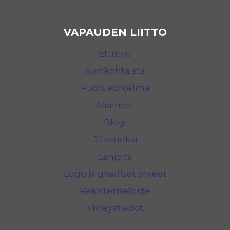
VAPAUDEN LIITTO
Etusivu
Ajankohtaista
Puolueohjelma
Säännöt
Blogi
Jäseneksi
Lahjoita
Logo ja graafiset ohjeet
Rekisteriseloste
Yhteystiedot