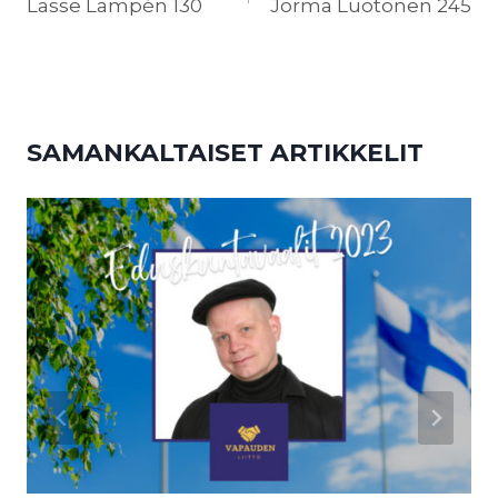
SELAUS
Lasse Lampén 130
Jorma Luotonen 245
SAMANKALTAISET ARTIKKELIT