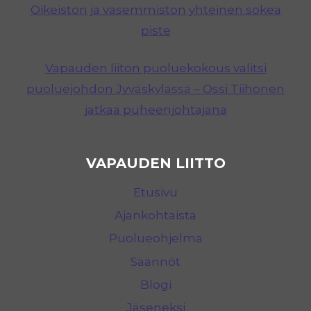
Oikeiston ja vasemmiston yhteinen sokea
piste
Vapauden liiton puoluekokous valitsi
puoluejohdon Jyväskylässä – Ossi Tiihonen
jatkaa puheenjohtajana
VAPAUDEN LIITTO
Etusivu
Ajankohtaista
Puolueohjelma
Säännöt
Blogi
Jäseneksi