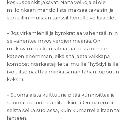
keskuspankit jakavat. Näitä velkoja ei ole
milloinkaan mahdollista maksaa takaisin, ja
sen pillin mukaan tanssit kenelle velkaa olet.
– Jos virkamiehiä ja byrokratiaa vähentää, niin
se vähentää myös verojen määrää. On
mukavampaa kun rahaa jää töistä omaan
käteen enemmän, eikä sitä jaeta vaikkapa
kompostintarkastajille tai muille ”hyödyllisille”
(voit itse päättää minkä sanan tähän loppuun
keksit).
– Suomalaista kulttuuria pitää kunnioittaa ja
suomalaisuudesta pitää kiinni. On parempi
seistä selkä suorassa, kuin kumarrella itään tai
länteen.