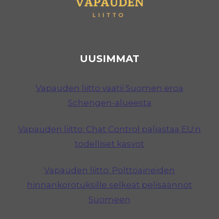
UUSIMMAT
Vapauden liitto vaatii Suomen eroa
Schengen-alueesta
Vapauden liitto: Chat Control paljastaa EU:n
todelliset kasvot
Vapauden liitto: Polttoaineiden
hinnankorotuksille selkeät pelisäännöt
Suomeen