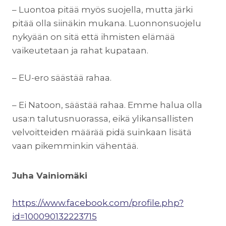
– Luontoa pitää myös suojella, mutta järki
pitää olla siinäkin mukana. Luonnonsuojelu
nykyään on sitä että ihmisten elämää
vaikeutetaan ja rahat kupataan.
– EU-ero säästää rahaa.
– Ei Natoon, säästää rahaa. Emme halua olla
usa:n talutusnuorassa, eikä ylikansallisten
velvoitteiden määrää pidä suinkaan lisätä
vaan pikemminkin vähentää.
Juha Vainiomäki
https://www.facebook.com/profile.php?
id=100090132223715