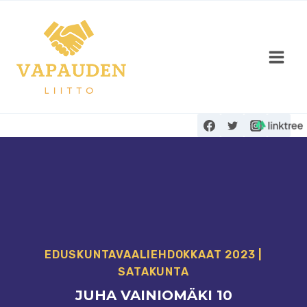
Siirry
sisältöön
EDUSKUNTAVAALI­EHDOKKAAT 2023
|
SATAKUNTA
JUHA VAINIOMÄKI 10