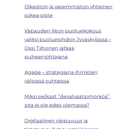
Oikeiston ja vasemmiston yhteinen
sokea piste
Vapauden liiton puoluekokous
valitsi puoluejohdon Jyväskylässä –
Ossi Tiihonen jatkaa
puheenjohtajana
Agape – strategiana ihmisten
välisissä suhteissa
Miksi pelkäät ”devalvaatiomörköä”,
jota ei ole edes olemassa?
Digitaalinen riippuvuus ja