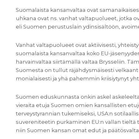
Suomalaista kansanvaltaa ovat samanaikaise
uhkana ovat ns. vanhat valtapuolueet, jotka o
eli Suomen perustuslain ydinsisältöön, avoime
Vanhat valtapuolueet ovat aktiivisesti, yhtei
suomalaista kansanvaltaa koko EU-jäsenyyden aj
harvainvaltaa siirtämällä valtaa Brysseliin. Tä
Suomesta on tullut räjähdysmäisesti velkaantu
monialaisesti ja yhä pahemmin kriisiytynyt yh
Suomen eduskunnasta onkin askel askeleelta t
vieraita etuja Suomen omien kansallisten etuje
terveystyrannian tukemiseksi, USA:n sotilaalli
suvereniteetin purkaminen EU:n vallan tielt
niin Suomen kansan omat edut ja päätösvalta s