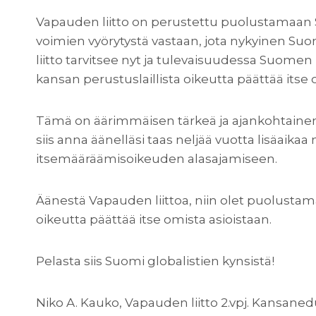
Vapauden liitto on perustettu puolustamaan S
voimien vyörytystä vastaan, jota nykyinen Suom
liitto tarvitsee nyt ja tulevaisuudessa Suom
kansan perustuslaillista oikeutta päättää its
Tämä on äärimmäisen tärkeä ja ajankohtainen a
siis anna äänelläsi taas neljää vuotta lisäaika
itsemääräämisoikeuden alasajamiseen.
Äänestä Vapauden liittoa, niin olet puolust
oikeutta päättää itse omista asioistaan.
Pelasta siis Suomi globalistien kynsistä!
Niko A. Kauko, Vapauden liitto 2.vpj. Kansan