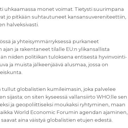
sti uhkaamassa monet voimat. Tietysti suurimpana
vat jo pitkään suhtautuneet kansansuvereniteettiin,
n halveksivasti.
styössä ja yhteisymmärryksessä purkaneet
an ja rakentaneet tilalle EU:n ylikansallista
män niiden politiikan tuloksena entisestä hyvinvointi-
va ja muista jälkeenjäävä alusmaa, jossa on
teiskunta.
ullut globalistien kumileimasin, joka palvelee
n sijasta; on siten kyseessä vallansiirto WHO:lle sen
seksi ja geopoliittiseksi moukaksi ryhtyminen, maan
ä taikka World Economic Forumin agendan ajaminen,
aavat aina väistyä globalistien etujen edestä.