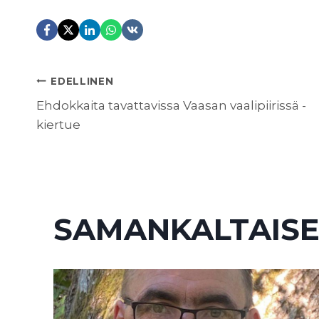
ARTIKKELIEN
EDELLINEN
Ehdokkaita tavattavissa Vaasan vaalipiirissä -
kiertue
SELAUS
SAMANKALTAISE