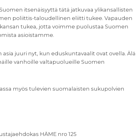
uomen itsenäisyyttä tätä jatkuvaa ylikansallisten
en poliittis-taloudellinen eliitti tukee. Vapauden
en kansan tukea, jotta voimme puolustaa Suomen
e omista asioistamme.
sia juuri nyt, kun eduskuntavaalit ovat ovella. Älä
a näille vanhoille valtapuolueille Suomen
amassa myös tulevien suomalaisten sukupolvien
edustajaehdokas HÄME nro 125