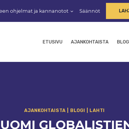
een ohjelmat ja kannanotot
Säännöt
LAH
ETUSIVU
AJANKOHTAISTA
BLOG
AJANKOHTAISTA
|
BLOGI
|
LAHTI
UOMI GLOBALISTIE