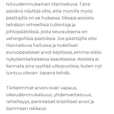
totuudenmukainen tilannekuva. Tänä
päivänä näyttää siltä, että monilla myös
päättäjillä on se hukassa. Siksipä asioista
tehdään virheellisiä tulkintoja ja
johtopäätöksiä, josta seurauksena on
vahingollisia päätöksiä. Jos päättäjillä olisi
tilannekuva hallussa ja todelliset
eurooppalaiset arvot käytössä, emme eläisi
nykyisenkaltaisessa kaaoksessa. Asioista ei
kannata aina syyttää ulkopuolisia, kuten nyt
tuntuu olevan tapana tehdä.
Tärkeimmät arvoni ovat: vapaus,
oikeudenmukaisuus, yhdenvertaisuus,
rehellisyys, perinteiset kristilliset arvot ja
isänmaan rakkaus.