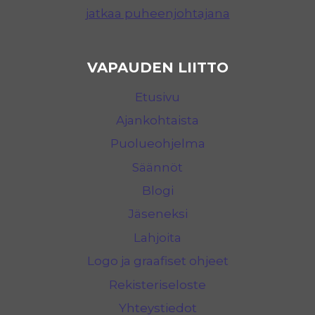
jatkaa puheenjohtajana
VAPAUDEN LIITTO
Etusivu
Ajankohtaista
Puolueohjelma
Säännöt
Blogi
Jäseneksi
Lahjoita
Logo ja graafiset ohjeet
Rekisteriseloste
Yhteystiedot