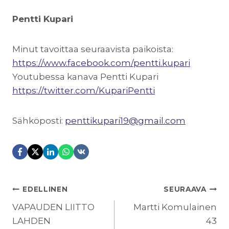
Pentti Kupari
Minut tavoittaa seuraavista paikoista:
https://www.facebook.com/pentti.kupari
Youtubessa kanava Pentti Kupari
https://twitter.com/KupariPentti
Sähköposti:
penttikupari19@gmail.com
ARTIKKELIEN
EDELLINEN
SEURAAVA
SELAUS
VAPAUDEN LIITTO
Martti Komulainen
LAHDEN
43