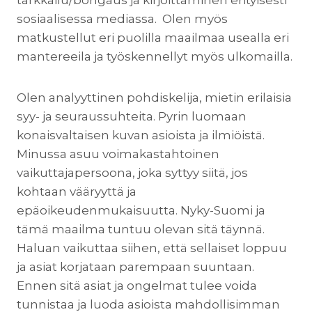
sosiaalisessa mediassa. Olen myös
matkustellut eri puolilla maailmaa usealla eri
mantereeila ja työskennellyt myös ulkomailla.
Olen analyyttinen pohdiskelija, mietin erilaisia
syy- ja seuraussuhteita. Pyrin luomaan
konaisvaltaisen kuvan asioista ja ilmiöistä.
Minussa asuu voimakastahtoinen
vaikuttajapersoona, joka syttyy siitä, jos
kohtaan vääryyttä ja
epäoikeudenmukaisuutta. Nyky-Suomi ja
tämä maailma tuntuu olevan sitä täynnä.
Haluan vaikuttaa siihen, että sellaiset loppuu
ja asiat korjataan parempaan suuntaan.
Ennen sitä asiat ja ongelmat tulee voida
tunnistaa ja luoda asioista mahdollisimman