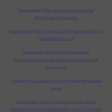
Vapauden liitto vaatii Suomen eroa
Schengen-alueesta
Vapauden liitto: Chat Control paljastaa EU:n
todelliset kasvot
Vapauden liitto: Polttoaineiden
hinnankorotuksille selkeät pelisäännöt
Suomeen
Oikeiston ja vasemmiston yhteinen sokea
piste
Vapauden liiton puoluekokous valitsi
puoluejohdon Jyväskylässä – Ossi Tiihonen