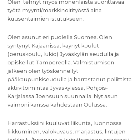
Olen tehnyt myös monenlaista suorittavaa
työtä myynti/markkinoitityöstä aina
kuusentaimien istutukseen.
Olen asunut eri puolella Suomea. Olen
syntynyt Kajaanissa, käynyt koulut
(peruskoulu, lukio) Jyväskylän seudulla ja
opiskellut Tampereella. Valmistumisen
jälkeen olen työskennellyt
pääkaupunkiseudulla ja harrastanut poliittista
aktiivitoimintaa Jyväskylässä, Pohjois-
Karjalassa Joensuun suunnalla. Nyt asun
vaimoni kanssa kahdestaan Oulussa.
Harrastuksiini kuuluvat liikunta, luonnossa
liikkuminen, valokuvaus, marjastus, lintujen
tarkkailu/bongaus ja kirjoittaminen erityisesti