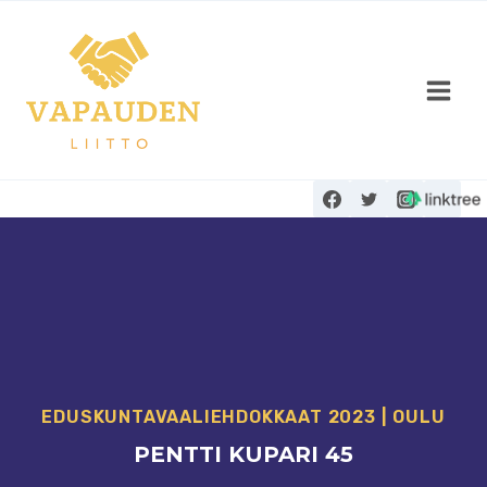
Siirry
sisältöön
EDUSKUNTAVAALI­EHDOKKAAT 2023
|
OULU
PENTTI KUPARI 45