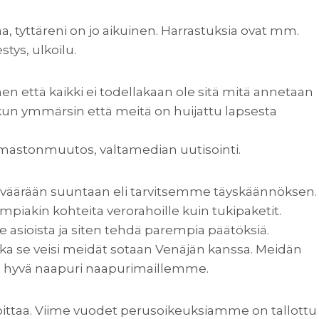
a, tyttäreni on jo aikuinen. Harrastuksia ovat mm.
stys, ulkoilu.
hen että kaikki ei todellakaan ole sitä mitä annetaan
un ymmärsin että meitä on huijattu lapsesta
ilmastonmuutos, valtamedian uutisointi.
 väärään suuntaan eli tarvitsemme täyskäännöksen.
mpiakin kohteita verorahoille kuin tukipaketit.
ioista ja siten tehdä parempia päätöksiä.
ska se veisi meidät sotaan Venäjän kanssa. Meidän
ja hyvä naapuri naapurimaillemme.
nioittaa. Viime vuodet perusoikeuksiamme on tallottu