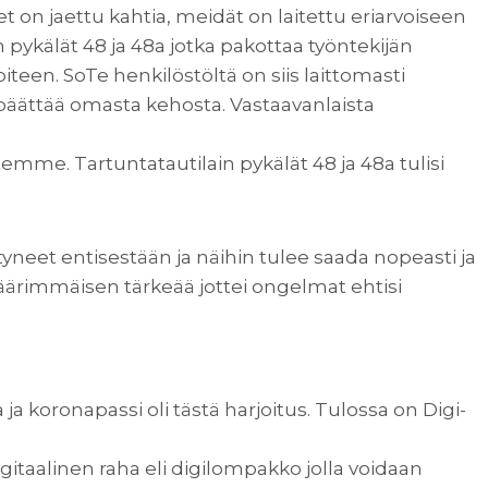
et on jaettu kahtia, meidät on laitettu eriarvoiseen
n pykälät 48 ja 48a jotka pakottaa työntekijän
een. SoTe henkilöstöltä on siis laittomasti
päättää omasta kehosta. Vastaavanlaista
emme. Tartuntatautilain pykälät 48 ja 48a tulisi
yneet entisestään ja näihin tulee saada nopeasti ja
äärimmäisen tärkeää jottei ongelmat ehtisi
 koronapassi oli tästä harjoitus. Tulossa on Digi-
itaalinen raha eli digilompakko jolla voidaan