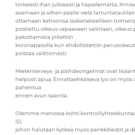
törkeästi ihan julkisesti ja häpeilemättä, ihmis
asemaan ja siihen päälle vielä tartuntatautilai
ottamaan kehoonsa lääketieteellisen toimenpit
poistettu oikeus vapaaseen valintaan, oikeus 
pakottamista yritettiin
koronapassilla kun ehdollistettiin perusoikeut
poistaa välittömästi.
Mielenterveys- ja päihdeongelmat ovat lisäänt
helposti apua. Ennaltaehkäisevä työ on myös 
pahentua
ennen avun saantia.
Olemme menossa kohti kontrolliyhteiskuntaa ja
ID,
johon halutaan kytkeä myös pankkitiedot ja dig