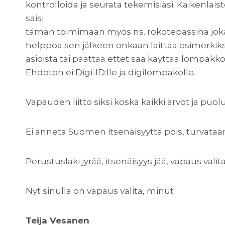
kontrolloida ja seurata tekemisiäsi. Kaikenlai
saisi
tämän toimimaan myös ns. rokotepassina joka o
helppoa sen jälkeen onkaan laittaa esimerkiksi
asioista tai päättää ettet saa käyttää lompakko
Ehdoton ei Digi-ID:lle ja digilompakolle.
Vapauden liitto siksi koska kaikki arvot ja puol
Ei anneta Suomen itsenäisyyttä pois, turvataan
Perustuslaki jyrää, itsenäisyys jää, vapaus valita
Nyt sinulla on vapaus valita, minut
Teija Vesanen