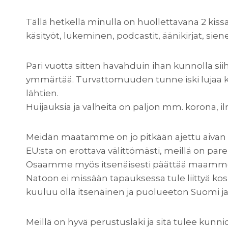
Tällä hetkellä minulla on huollettavana 2 kissa
käsityöt, lukeminen, podcastit, äänikirjat, siene
Pari vuotta sitten havahduin ihan kunnolla sii
ymmärtää. Turvattomuuden tunne iski lujaa k
lähtien.
Huijauksia ja valheita on paljon mm. korona, 
Meidän maatamme on jo pitkään ajettu aivan
EU:sta on erottava välittömästi, meillä on pare
Osaamme myös itsenäisesti päättää maamme as
Natoon ei missään tapauksessa tule liittyä ko
kuuluu olla itsenäinen ja puolueeton Suomi 
Meillä on hyvä perustuslaki ja sitä tulee kun