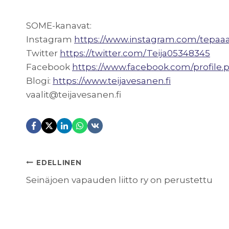
SOME-kanavat:
Instagram
https://www.instagram.com/tepaa
Twitter
https://twitter.com/Teija05348345
Facebook
https://www.facebook.com/profile.
Blogi:
https://www.teijavesanen.fi
vaalit@teijavesanen.fi
ARTIKKELIEN
EDELLINEN
Seinäjoen vapauden liitto ry on perustettu
SELAUS