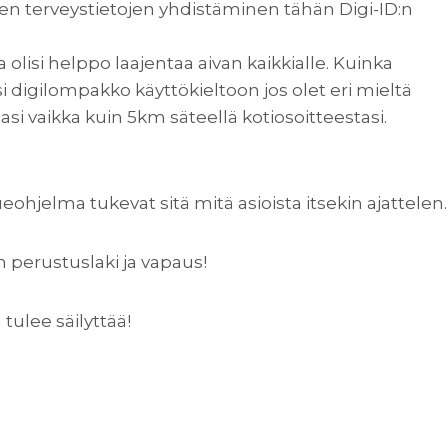
sten terveystietojen yhdistäminen tähän Digi-ID:n
lisi helppo laajentaa aivan kaikkialle. Kuinka
 digilompakko käyttökieltoon jos olet eri mieltä
asi vaikka kuin 5km säteellä kotiosoitteestasi.
ueohjelma tukevat sitä mitä asioista itsekin ajattelen.
 perustuslaki ja vapaus!
 tulee säilyttää!