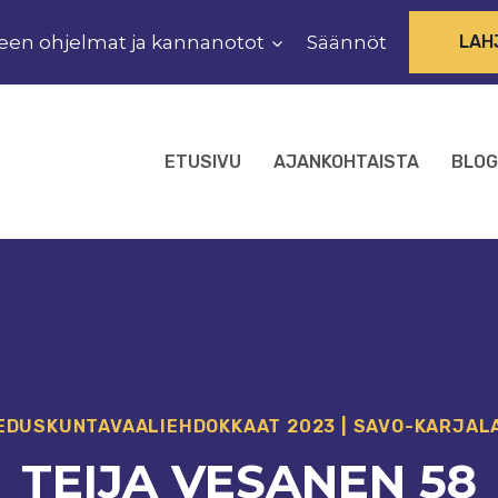
een ohjelmat ja kannanotot
Säännöt
LAH
ETUSIVU
AJANKOHTAISTA
BLOG
EDUSKUNTAVAALI­EHDOKKAAT 2023
|
SAVO-KARJAL
TEIJA VESANEN 58