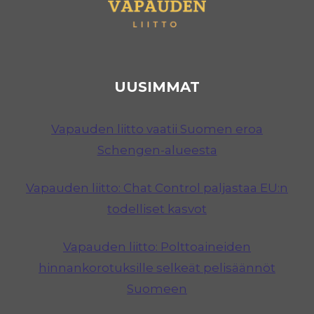
UUSIMMAT
Vapauden liitto vaatii Suomen eroa
Schengen-alueesta
Vapauden liitto: Chat Control paljastaa EU:n
todelliset kasvot
Vapauden liitto: Polttoaineiden
hinnankorotuksille selkeät pelisäännöt
Suomeen