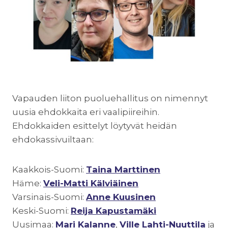
Vapauden liiton puoluehallitus on nimennyt
uusia ehdokkaita eri vaalipiireihin.
Ehdokkaiden esittelyt löytyvät heidän
ehdokassivuiltaan:
Kaakkois-Suomi:
Taina Marttinen
Häme:
Veli-Matti Kälviäinen
Varsinais-Suomi:
Anne Kuusinen
Keski-Suomi:
Reija Kapustamäki
Uusimaa:
Mari Kalanne
,
Ville Lahti-Nuuttila
ja