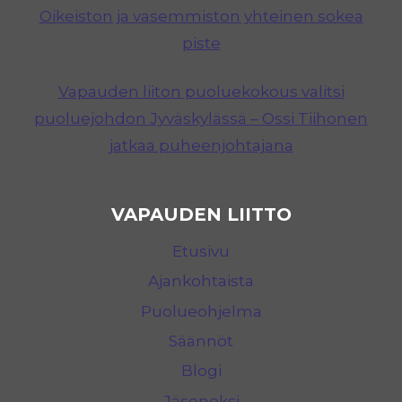
Oikeiston ja vasemmiston yhteinen sokea
piste
Vapauden liiton puoluekokous valitsi
puoluejohdon Jyväskylässä – Ossi Tiihonen
jatkaa puheenjohtajana
VAPAUDEN LIITTO
Etusivu
Ajankohtaista
Puolueohjelma
Säännöt
Blogi
Jäseneksi