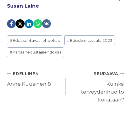
Susan Laine
Avainsanat:
#
Eduskuntavaaliehdokas
#
Eduskuntavaalit 2023
#
Kansanedustajaehdokas
ARTIKKELIEN
EDELLINEN
SEURAAVA
SELAUS
Anne Kuusinen 8
Kuinka
terveydenhuolto
korjataan?