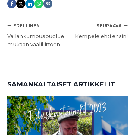
ARTIKKELIEN
EDELLINEN
SEURAAVA
SELAUS
Vallankumouspuolue
Kempele ehti ensin!
mukaan vaaliliittoon
SAMANKALTAISET ARTIKKELIT