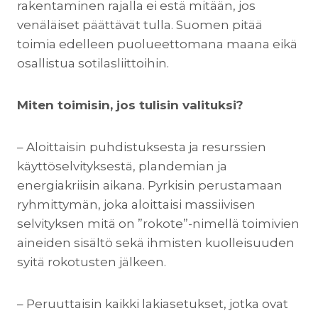
rakentaminen rajalla ei estä mitään, jos
venäläiset päättävät tulla. Suomen pitää
toimia edelleen puolueettomana maana eikä
osallistua sotilasliittoihin.
Miten toimisin, jos tulisin valituksi?
– Aloittaisin puhdistuksesta ja resurssien
käyttöselvityksestä, plandemian ja
energiakriisin aikana. Pyrkisin perustamaan
ryhmittymän, joka aloittaisi massiivisen
selvityksen mitä on ”rokote”-nimellä toimivien
aineiden sisältö sekä ihmisten kuolleisuuden
syitä rokotusten jälkeen.
– Peruuttaisin kaikki lakiasetukset, jotka ovat