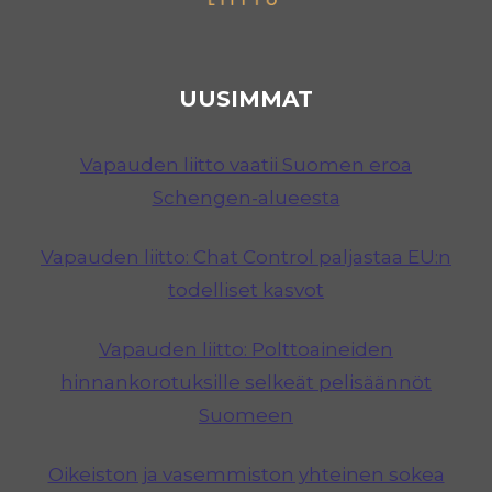
UUSIMMAT
Vapauden liitto vaatii Suomen eroa
Schengen-alueesta
Vapauden liitto: Chat Control paljastaa EU:n
todelliset kasvot
Vapauden liitto: Polttoaineiden
hinnankorotuksille selkeät pelisäännöt
Suomeen
Oikeiston ja vasemmiston yhteinen sokea