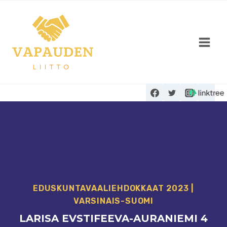
Siirry
sisältöön
EDUSKUNTAVAALI­EHDOKKAAT 2023
|
VARSINAIS-SUOMI
LARISA EVSTIFEEVA-AURANIEMI 4