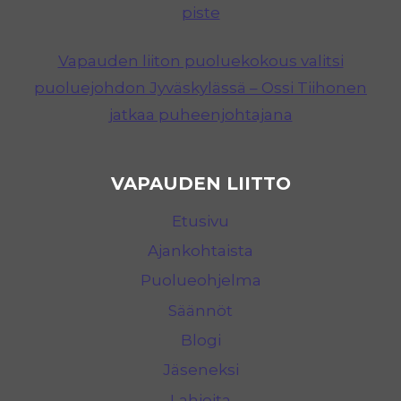
piste
Vapauden liiton puoluekokous valitsi
puoluejohdon Jyväskylässä – Ossi Tiihonen
jatkaa puheenjohtajana
VAPAUDEN LIITTO
Etusivu
Ajankohtaista
Puolueohjelma
Säännöt
Blogi
Jäseneksi
Lahjoita