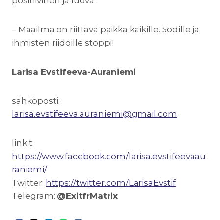
positiivinen ja luova .
– Maailma on riittävä paikka kaikille. Sodille ja
ihmisten riidoille stoppi!
Larisa Evstifeeva-Auraniemi
sähköposti:
larisa.evstifeeva.auraniemi@gmail.com
linkit:
https://www.facebook.com/larisa.evstifeevaau
raniemi/
Twitter:
https://twitter.com/LarisaEvstif
Telegram:
@ExitfrMatrix