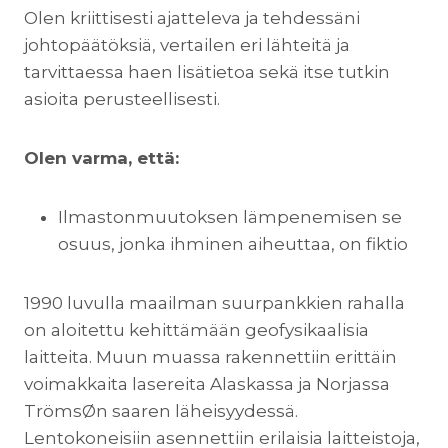
Olen kriittisesti ajatteleva ja tehdessäni
johtopäätöksiä, vertailen eri lähteitä ja
tarvittaessa haen lisätietoa sekä itse tutkin
asioita perusteellisesti.
Olen varma, että:
Ilmastonmuutoksen lämpenemisen se
osuus, jonka ihminen aiheuttaa, on fiktio
1990 luvulla maailman suurpankkien rahalla
on aloitettu kehittämään geofysikaalisia
laitteita. Muun muassa rakennettiin erittäin
voimakkaita lasereita Alaskassa ja Norjassa
TrömsØn saaren läheisyydessä.
Lentokoneisiin asennettiin erilaisia laitteistoja,