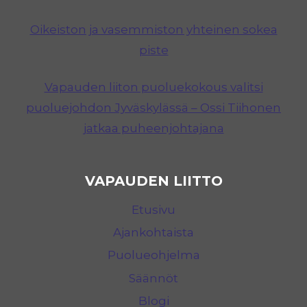
Oikeiston ja vasemmiston yhteinen sokea
piste
Vapauden liiton puoluekokous valitsi
puoluejohdon Jyväskylässä – Ossi Tiihonen
jatkaa puheenjohtajana
VAPAUDEN LIITTO
Etusivu
Ajankohtaista
Puolueohjelma
Säännöt
Blogi