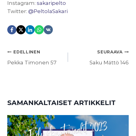
Instagram:
sakaripelto
Twitter:
@PeltolaSakari
ARTIKKELIEN
EDELLINEN
SEURAAVA
SELAUS
Pekka Timonen 57
Saku Mättö 146
SAMANKALTAISET ARTIKKELIT