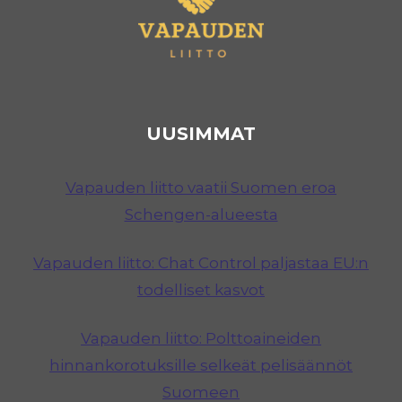
UUSIMMAT
Vapauden liitto vaatii Suomen eroa
Schengen-alueesta
Vapauden liitto: Chat Control paljastaa EU:n
todelliset kasvot
Vapauden liitto: Polttoaineiden
hinnankorotuksille selkeät pelisäännöt
Suomeen