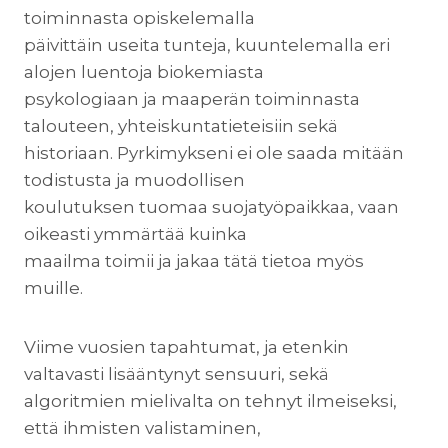
toiminnasta opiskelemalla
päivittäin useita tunteja, kuuntelemalla eri
alojen luentoja biokemiasta
psykologiaan ja maaperän toiminnasta
talouteen, yhteiskuntatieteisiin sekä
historiaan. Pyrkimykseni ei ole saada mitään
todistusta ja muodollisen
koulutuksen tuomaa suojatyöpaikkaa, vaan
oikeasti ymmärtää kuinka
maailma toimii ja jakaa tätä tietoa myös
muille.
Viime vuosien tapahtumat, ja etenkin
valtavasti lisääntynyt sensuuri, sekä
algoritmien mielivalta on tehnyt ilmeiseksi,
että ihmisten valistaminen,