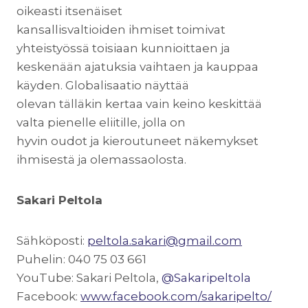
oikeasti itsenäiset
kansallisvaltioiden ihmiset toimivat
yhteistyössä toisiaan kunnioittaen ja
keskenään ajatuksia vaihtaen ja kauppaa
käyden. Globalisaatio näyttää
olevan tälläkin kertaa vain keino keskittää
valta pienelle eliitille, jolla on
hyvin oudot ja kieroutuneet näkemykset
ihmisestä ja olemassaolosta.
Sakari Peltola
Sähköposti:
peltola.sakari@gmail.com
Puhelin: 040 75 03 661
YouTube: Sakari Peltola,
@Sakaripeltola
Facebook:
www.facebook.com/sakaripelto/