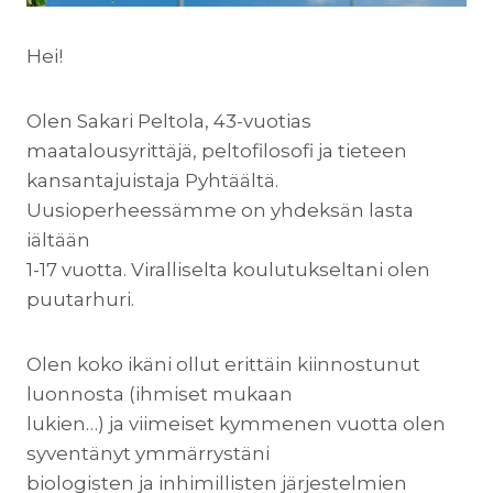
Hei!
Olen Sakari Peltola, 43-vuotias
maatalousyrittäjä, peltofilosofi ja tieteen
kansantajuistaja Pyhtäältä.
Uusioperheessämme on yhdeksän lasta
iältään
1-17 vuotta. Viralliselta koulutukseltani olen
puutarhuri.
Olen koko ikäni ollut erittäin kiinnostunut
luonnosta (ihmiset mukaan
lukien…) ja viimeiset kymmenen vuotta olen
syventänyt ymmärrystäni
biologisten ja inhimillisten järjestelmien