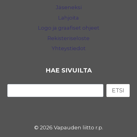
Jäseneksi
Lahjoita
Logo ja graafiset ohjeet
Rekisteriseloste
Yhteystiedot
HAE SIVUILTA
Etsi
ETSI
© 2026 Vapauden liitto r.p.