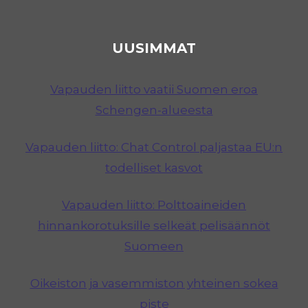
UUSIMMAT
Vapauden liitto vaatii Suomen eroa
Schengen-alueesta
Vapauden liitto: Chat Control paljastaa EU:n
todelliset kasvot
Vapauden liitto: Polttoaineiden
hinnankorotuksille selkeät pelisäännöt
Suomeen
Oikeiston ja vasemmiston yhteinen sokea
piste