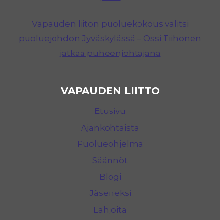
Vapauden liiton puoluekokous valitsi
puoluejohdon Jyväskylässä – Ossi Tiihonen
jatkaa puheenjohtajana
VAPAUDEN LIITTO
Etusivu
Ajankohtaista
Puolueohjelma
Säännöt
Blogi
Jäseneksi
Lahjoita