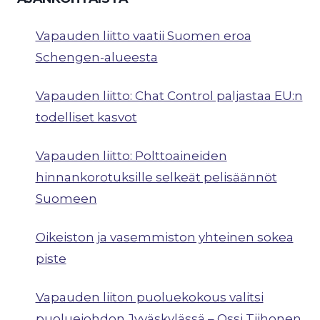
Vapauden liitto vaatii Suomen eroa
Schengen-alueesta
Vapauden liitto: Chat Control paljastaa EU:n
todelliset kasvot
Vapauden liitto: Polttoaineiden
hinnankorotuksille selkeät pelisäännöt
Suomeen
Oikeiston ja vasemmiston yhteinen sokea
piste
Vapauden liiton puoluekokous valitsi
puoluejohdon Jyväskylässä – Ossi Tiihonen