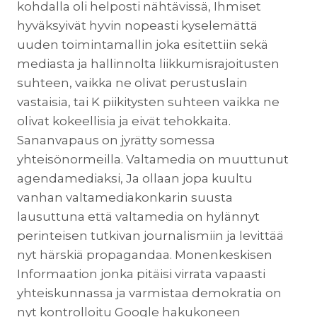
kohdalla oli helposti nähtävissä, Ihmiset
hyväksyivät hyvin nopeasti kyselemättä
uuden toimintamallin joka esitettiin sekä
mediasta ja hallinnolta liikkumisrajoitusten
suhteen, vaikka ne olivat perustuslain
vastaisia, tai K piikitysten suhteen vaikka ne
olivat kokeellisia ja eivät tehokkaita.
Sananvapaus on jyrätty somessa
yhteisönormeilla. Valtamedia on muuttunut
agendamediaksi, Ja ollaan jopa kuultu
vanhan valtamediakonkarin suusta
lausuttuna että valtamedia on hylännyt
perinteisen tutkivan journalismiin ja levittää
nyt härskiä propagandaa. Monenkeskisen
Informaation jonka pitäisi virrata vapaasti
yhteiskunnassa ja varmistaa demokratia on
nyt kontrolloitu Google hakukoneen