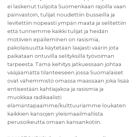
ei laskenut tulijoita Suomenkaan rajoilla vaan
päinvastoin, tulijat noudettiin busseilla ja
levitettiin nopeasti ympäri maata ja selitettiin
että tunnemme kaikki tulijat ja heidän
motiivien epäileminen on rasismia,
pakolaisuutta käytetään laajasti väärin jota
paikataan ontuvilla selityksillä työvoiman
tarpeesta. Tämä kehitys jatkuessaan johtaa
vääjäämättä tilanteeseen jossa Suomalaiset
ovat vähemmistö omassa maassaan joka lisää
entisestään kahtiajakoa ja rasismia ja
muokkaa radikaalisti
elämäntapaamme/kulttuuriamme loukaten
kaikkien kansojen yleismaailmallista
perusoikeutta omaan kansankotiin.