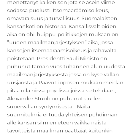
menettänyt kaiken sen jota se asein viime
sodassa puolusti, Itsemääräämisoikeus,
omavaraisuus ja turvallisuus. Suomalaisten
kansankoti on historiaa. Kansallisvaltioiden
aika on ohi, huippu-politikkojen mukaan on
”uuden maailmanjärjestyksen” aika, jossa
kansojen itsemääräämisoikeus ja rahavalta
poistetaan. Presidentti Sauli Niinistö on
puhunut tämän vuosituhannen alun uudesta
maailmanjärjestyksestä jossa on kyse vallan
uusjaosta ja Paavo Lipposen mukaan meidän
pitää olla niissä pöydissä joissa se tehdään,
Alexander Stubb on puhunut uuden
supervallan syntymisestä. Näitä
suunnitelmia ei tuoda yhteisen pohdinnan
alle kansan silmien eteen vaikka näistä
tavoitteista maailman päättäjät kuitenkin