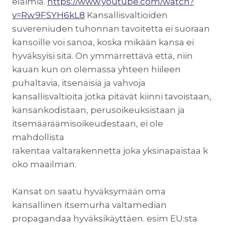
eläimiä.
https://www.youtube.com/watch?
v=Rw9FSYH6kL8
Kansallisvaltioiden
suvereniuden tuhonnan tavoitetta ei suoraan
kansoille voi sanoa, koska mikään kansa ei
hyväksyisi sitä. On ymmärrettävä että, niin
kauan kun on olemassa yhteen hiileen
puhaltavia, itsenäisiä ja vahvoja
kansallisvaltioita jotka pitävät kiinni tavoistaan,
kansankodistaan, perusoikeuksistaan ja
itsemääräämisoikeudestaan, ei ole
mahdollista
rakentaa valtarakennetta joka yksinapaistaa k
oko maailman.
Kansat on saatu hyväksymään oma
kansallinen itsemurha valtamedian
propagandaa hyväksikäyttäen. esim EU:sta