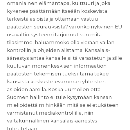
omanlainen elämäntapa, kulttuuri ja joka
kykenee päättämään itseään koskevista
tärkeistä asioista ja ottamaan vastuu
päätösten seurauksista? vai onko nykyinen EU
osavaltio-systeemi tarjonnut sen mitä
tilasimme, haluammeko olla vieraan vallan
kontrollin ja ohjeiden alistama. Kansalais-
äänestys antaa kansalle siltä varastetun ja sille
kuuluvan monenkeskisen informaation
päätösten tekemisen tueksi. tämä tekee
kansasta keskustelevamman yhteisten
asioiden äärellä. Koska uumoilen että
Suomen hallinto ei tule kysymään kansan
mielipidettä mihinkään mitä se ei etukäteen
varmistanut mediakontrollilla, niin
valtakunnallinen kansalais-äänestys
toteutetaan