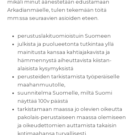
mikäli minut äänestetään edustamaan
Arkadianmäelle, tulen tekemään töitä
mm:ssa seuraavien asioiden eteen.
perustuslakituomioistuin Suomeen
julkista ja puolueetonta tutkintaa yllä
mainitusta kansaa kahtiajakavista ja
hämmennystä aiheuttavista kiistan-
alaisista kysymyksistä
perusteiden tarkistamista työperäiselle
maahanmuutolle,
suunnitelma Suomelle, miltä Suomi
näyttää 100v päästä
tarkistamaan maassa jo olevien oikeutta
pakolais-perustaiseen maassa olemiseen
ja oikeudettomien auttamista takaisin
kotimaahansa turvallisesti.