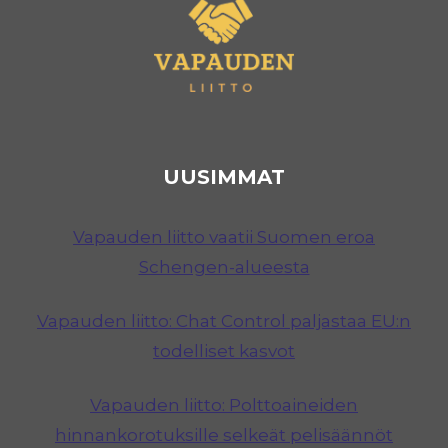
UUSIMMAT
Vapauden liitto vaatii Suomen eroa
Schengen-alueesta
Vapauden liitto: Chat Control paljastaa EU:n
todelliset kasvot
Vapauden liitto: Polttoaineiden
hinnankorotuksille selkeät pelisäännöt