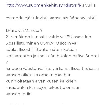
http://www.suomenkehitysyhdistys.fi/
sivuilla.
esimerkkejä tulevista kansalais-äänestyksistä:
1.Euro vai Markka ?
2.itsenäinen kansallisvaltio vai EU osavaltio
3.osallistuminen US/NATO sotiin vai
sotilaallisesti liittoutumaton ketään
uhkaamaton ja itsestään huolen pitävä Suomi
?
4.nopea väestönvaihto vai kansallisvaltio, jossa
kansan oikeutta omaan maahan
kunnioitetaan aivan kuten kaikkien
muidenkin kansojen oikeutta omaan
kansankotiin