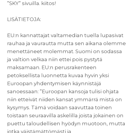
”SKY” sivuilla. kiitos!
LISÄTIETOJA:
EU:n kannattajat valtamedian tuella lupasivat
rauhaa ja vaurautta mutta sen aikana olemme
menettäneet molemmat. Suomi on sodassa
ja valtion velkaa niin ettei pois pystytä
maksamaan. EU:n perusrakenteen
petoksellista luonnetta kuvaa hyvin yksi
Euroopan yhdentymisen käynnistäjä
sanoessaan: ”Euroopan kansoja tulisi ohjata
niin etteivät niiden kansat ymmärrä mistä on
kysymys. Tämä voidaan saavuttaa toinen
toistaan seuraavilla askelilla joista jokainen on
puettu taloudellisen hyödyn muotoon, mutta
jotka väistämättömästi ja