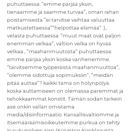
puhuttaessa: ”emme pärjää yksin,
tienaamme ja saamme turvaa”, oman rahan
poistamisesta ”ei tarvitse vaihtaa valuuttaa
matkustettaessa””helpottaa elämää” :),
velasta puhuttaessa: ”muut maat ovat paljon
enemmän velkaa”, valtion velka on hyvää
velkaa , ”maahanmuutosta” puhuttaessa:
emme pärjää yksin koska vanhenemme.
”tarvitsemme työperäistä maahanmuuttoa”,
”olemme sidottuja sopimuksiin”, ”meidän
pitää auttaa”? kaikki tämä on hölynpölyä.
koska auttamiseen on olemassa paremmat ja
tehokkaammat konstit. Tämän sodan tärkein
ase onkin vallan omistama
media/disinformaatio. Kansallisvaltiomme ja
itsemääräämisoikeutemme purkua on tehty
jo sukupolven ajan (Koiviston Konklaavista