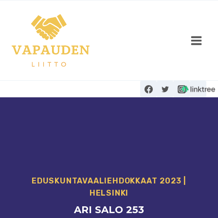
Siirry
sisältöön
EDUSKUNTAVAALI­EHDOKKAAT 2023
|
HELSINKI
ARI SALO 253