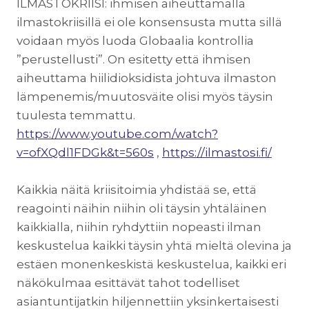
ILMASTOKRIISI: ihmisen aiheuttamalla
ilmastokriisillä ei ole konsensusta mutta sillä
voidaan myös luoda Globaalia kontrollia
”perustellusti”. On esitetty että ihmisen
aiheuttama hiilidioksidista johtuva ilmaston
lämpenemis/muutosväite olisi myös täysin
tuulesta temmattu.
https://www.youtube.com/watch?
v=ofXQdl1FDGk&t=560s
,
https://ilmastosi.fi/
Kaikkia näitä kriisitoimia yhdistää se, että
reagointi näihin niihin oli täysin yhtäläinen
kaikkialla, niihin ryhdyttiin nopeasti ilman
keskustelua kaikki täysin yhtä mieltä olevina ja
estäen monenkeskistä keskustelua, kaikki eri
näkökulmaa esittävät tahot todelliset
asiantuntijatkin hiljennettiin yksinkertaisesti