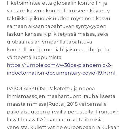
liiketoimintaa että globaalin kontrollin ja
väestönkasvun kontrolloimiseen käytetty
taktiikka. ylikuoleisuuden mystinen kasvu
samaan aikaan tapahtuvan syntyvyyden
laskun kanssa K piikitetyissä maissa, sekä
globaali asian ympärillä tapahtuva
kontrollointi ja mediahiljaisuus ei helpota
väitteestä luopumista
https://rumble.com/vw38ps-plandemic-2-
indoctornation-documentary-covid-19.html
.
PAKOLAISKRIISI: Pakotettu ja nopea
ihmismassojen maahantuonti rauhallisesta
maasta mm:ssa(Ruotsi) 2015 vetoamalla
pakolaisuuteen oli vailla perusteita. Frontexin
laivat hakivat Afrikan rannikolta ihmisiä
veneistä, kuljettivat ne eurooppaan ja kukaan