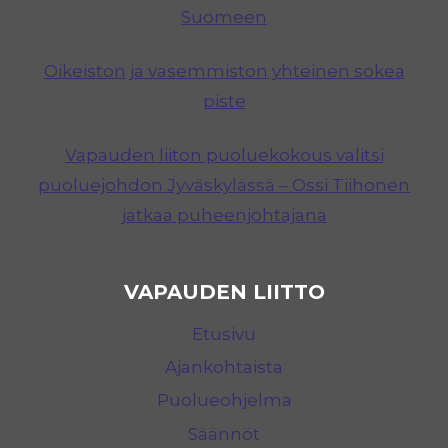
Suomeen
Oikeiston ja vasemmiston yhteinen sokea
piste
Vapauden liiton puoluekokous valitsi
puoluejohdon Jyväskylässä – Ossi Tiihonen
jatkaa puheenjohtajana
VAPAUDEN LIITTO
Etusivu
Ajankohtaista
Puolueohjelma
Säännöt