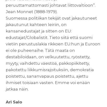
peruuttamattomasti johtavat liittovaltioon”.
Jean Monnet (1888-1979).
Suomessa politiikan tekijät ovat jakautuneet
jakautunut kahteen leiriin, on
kansanedustajat ja sitten on EU:
edustajat/Globalistit. Tieto siitä että suomi
vietiin perustuslakia rikkoen EU:hun ja Euroon
ei ole puheenaihe. Tätä maata on
destabiloidaan, on velkuutettu, ryöstetty,
myyty, vaihdettu väestöä, pakkopiikitetty,
pakotettu liikkumisrajoituksiin, demokratia
poistettu, sananvapaus poistettu, ajettu
ihmiset toisiaan vasten. Emme voi enään
jatkaa näin.
Ari Salo