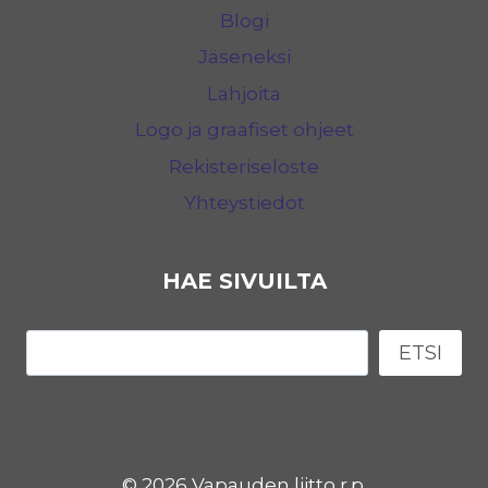
Blogi
Jäseneksi
Lahjoita
Logo ja graafiset ohjeet
Rekisteriseloste
Yhteystiedot
HAE SIVUILTA
Etsi
ETSI
© 2026 Vapauden liitto r.p.