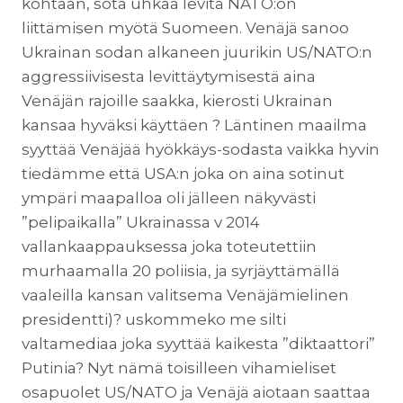
kohtaan, sota uhkaa levitä NATO:on
liittämisen myötä Suomeen. Venäjä sanoo
Ukrainan sodan alkaneen juurikin US/NATO:n
aggressiivisesta levittäytymisestä aina
Venäjän rajoille saakka, kierosti Ukrainan
kansaa hyväksi käyttäen ? Läntinen maailma
syyttää Venäjää hyökkäys-sodasta vaikka hyvin
tiedämme että USA:n joka on aina sotinut
ympäri maapalloa oli jälleen näkyvästi
”pelipaikalla” Ukrainassa v 2014
vallankaappauksessa joka toteutettiin
murhaamalla 20 poliisia, ja syrjäyttämällä
vaaleilla kansan valitsema Venäjämielinen
presidentti)? uskommeko me silti
valtamediaa joka syyttää kaikesta ”diktaattori”
Putinia? Nyt nämä toisilleen vihamieliset
osapuolet US/NATO ja Venäjä aiotaan saattaa