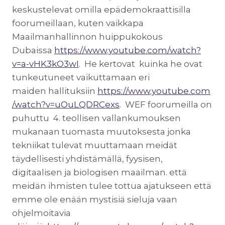
keskustelevat omilla epädemokraattisilla
foorumeillaan, kuten vaikkapa
Maailmanhallinnon huippukokous
Dubaissa
https://www.youtube.com/watch?
v=a-vHK3kO3wI
. He kertovat kuinka he ovat
tunkeutuneet vaikuttamaan eri
maiden hallituksiin
https://www.youtube.com
/watch?v=uOuLQDRCexs
. WEF foorumeilla on
puhuttu 4. teollisen vallankumouksen
mukanaan tuomasta muutoksesta jonka
tekniikat tulevat muuttamaan meidät
täydellisesti yhdistämällä, fyysisen,
digitaalisen ja biologisen maailman. että
meidän ihmisten tulee tottua ajatukseen että
emme ole enään mystisiä sieluja vaan
ohjelmoitavia