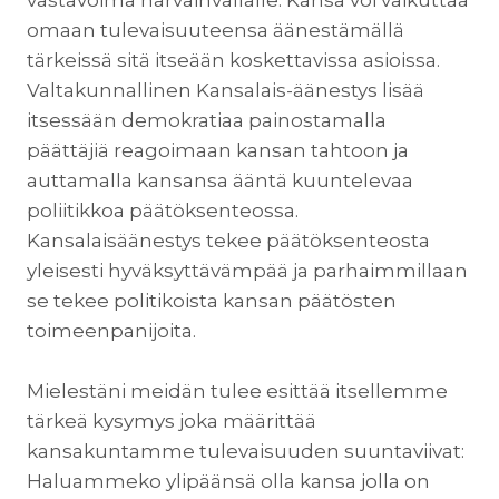
omaan tulevaisuuteensa äänestämällä
tärkeissä sitä itseään koskettavissa asioissa.
Valtakunnallinen Kansalais-äänestys lisää
itsessään demokratiaa painostamalla
päättäjiä reagoimaan kansan tahtoon ja
auttamalla kansansa ääntä kuuntelevaa
poliitikkoa päätöksenteossa.
Kansalaisäänestys tekee päätöksenteosta
yleisesti hyväksyttävämpää ja parhaimmillaan
se tekee politikoista kansan päätösten
toimeenpanijoita.
Mielestäni meidän tulee esittää itsellemme
tärkeä kysymys joka määrittää
kansakuntamme tulevaisuuden suuntaviivat:
Haluammeko ylipäänsä olla kansa jolla on