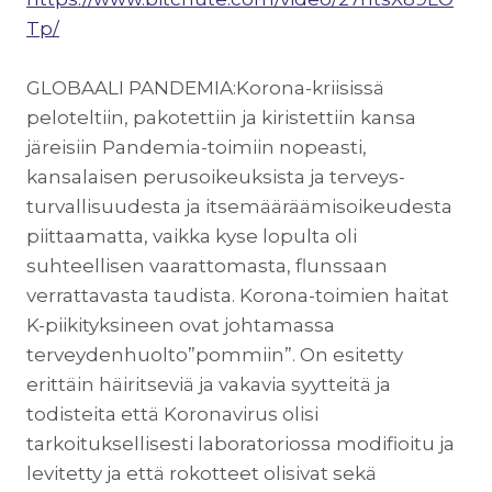
Tp/
GLOBAALI PANDEMIA:Korona-kriisissä
peloteltiin, pakotettiin ja kiristettiin kansa
järeisiin Pandemia-toimiin nopeasti,
kansalaisen perusoikeuksista ja terveys-
turvallisuudesta ja itsemääräämisoikeudesta
piittaamatta, vaikka kyse lopulta oli
suhteellisen vaarattomasta, flunssaan
verrattavasta taudista. Korona-toimien haitat
K-piikityksineen ovat johtamassa
terveydenhuolto”pommiin”. On esitetty
erittäin häiritseviä ja vakavia syytteitä ja
todisteita että Koronavirus olisi
tarkoituksellisesti laboratoriossa modifioitu ja
levitetty ja että rokotteet olisivat sekä