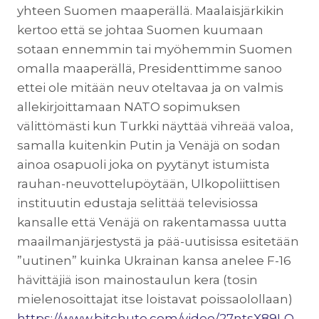
yhteen Suomen maaperällä. Maalaisjärkikin
kertoo että se johtaa Suomen kuumaan
sotaan ennemmin tai myöhemmin Suomen
omalla maaperällä, Presidenttimme sanoo
ettei ole mitään neuv oteltavaa ja on valmis
allekirjoittamaan NATO sopimuksen
välittömästi kun Turkki näyttää vihreää valoa,
samalla kuitenkin Putin ja Venäjä on sodan
ainoa osapuoli joka on pyytänyt istumista
rauhan-neuvottelupöytään, Ulkopoliittisen
instituutin edustaja selittää televisiossa
kansalle että Venäjä on rakentamassa uutta
maailmanjärjestystä ja pää-uutisissa esitetään
”uutinen” kuinka Ukrainan kansa anelee F-16
hävittäjiä ison mainostaulun kera (tosin
mielenosoittajat itse loistavat poissaolollaan)
https://www.bitchute.com/video/27ntsX89LO