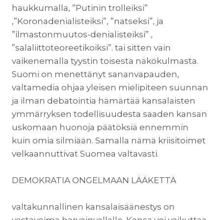
haukkumalla, ”Putinin trolleiksi”
,”Koronadenialisteiksi”, ”natseksi”, ja
”ilmastonmuutos-denialisteiksi” ,
”salaliittoteoreetikoiksi”. tai sitten vain
vaikenemalla tyystin toisesta näkökulmasta.
Suomi on menettänyt sananvapauden,
valtamedia ohjaa yleisen mielipiteen suunnan
ja ilman debatointia hämärtää kansalaisten
ymmärryksen todellisuudesta saaden kansan
uskomaan huonoja päätöksiä ennemmin
kuin omia silmiään. Samalla nämä kriisitoimet
velkaannuttivat Suomea valtavasti.
DEMOKRATIA ONGELMAAN LÄÄKETTÄ
valtakunnallinen kansalaisäänestys on
vastavoima harvainvallalle. Kansa voi vaikuttaa