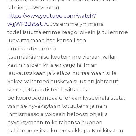
lähtien, n 25 vuotta)
https://www.youtube.com/watch?
v=jjWF2Bs5sUA
. Jos emme ymmärrä
todellisuutta emme reagoi oikein ja tulemme
luovuttamaan itse kansallisen
omaisuutemme ja
itsemääräämisoikeutemme vieraan vallan
käsiin näiden kriisien varjolla ilman
laukaustakaan ja vieläpä hurraamaan sille.
Sokea valtamediauskovaisuus on johtanut
siihen, että uutisten levittämää
pelkopropagandaa ei enään kyseenalaisteta,
vaan se hyväksytään totuutena ja näin
ihmismassoja voidaan helposti ohjailla
hyväksymään mikä tahansa huonon
hallinnon esitys, kuten vaikkapa K piikitysten