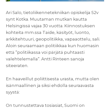
Ari Salo, tietoliikennetekniikan opiskelija 52v
synt Kotka. Muutaman mutkan kautta
Helsingissä vajaa 30 vuotta. Kiinnostuksen
kohteita mm.ssa Taide, käsityöt, luonto,
arkkitehtuuri, geopolitiikka, vapaaottelu, sali.
Aloin seuraamaan politiikkaa kun huomasin
että ”politiikassa voi pärjätä puhtaasti
valehtelemalla”. Antti Rinteen sanoja
siteeraten.
En haaveillut poliittisesta urasta, mutta olen
isänmaallinen ja siksi ehdolla seuraavasta
syystä:
On tunnustettava tosiasiat, Suomi on