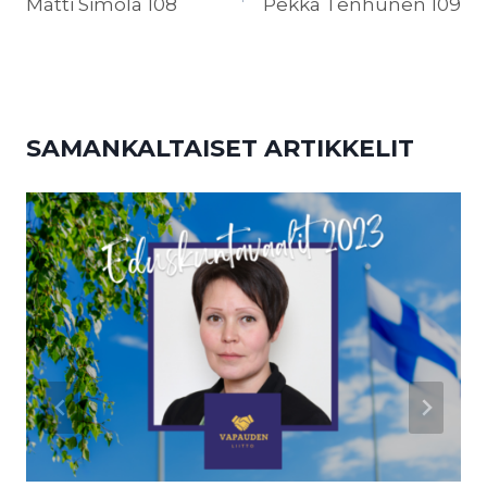
SELAUS
Matti Simola 108
Pekka Tenhunen 109
SAMANKALTAISET ARTIKKELIT