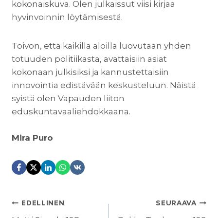
kokonaiskuva. Olen julkaissut viisi kirjaa
hyvinvoinnin löytämisestä.
Toivon, että kaikilla aloilla luovutaan yhden
totuuden politiikasta, avattaisiin asiat
kokonaan julkisiksi ja kannustettaisiin
innovointia edistävään keskusteluun. Näistä
syistä olen Vapauden liiton
eduskuntavaaliehdokkaana.
Mira Puro
ARTIKKELIEN
EDELLINEN
SEURAAVA