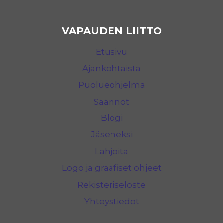
VAPAUDEN LIITTO
Etusivu
Ajankohtaista
Puolueohjelma
Säännöt
Blogi
Jäseneksi
Lahjoita
Logo ja graafiset ohjeet
Rekisteriseloste
Yhteystiedot