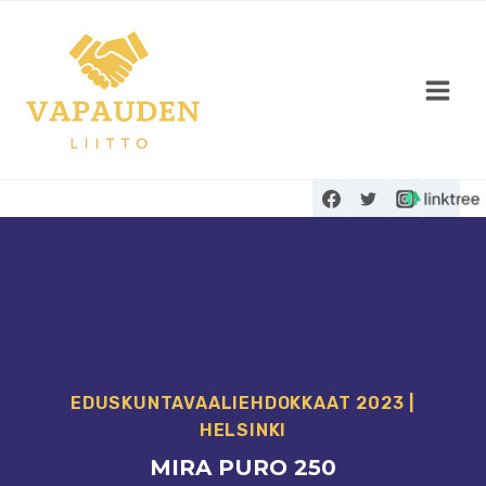
Siirry
sisältöön
EDUSKUNTAVAALI­EHDOKKAAT 2023
|
HELSINKI
MIRA PURO 250