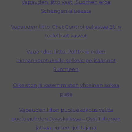
Vapauden liitto vaatii Suomen eroa
Schengen-alueesta
Vapauden liitto: Chat Control paljastaa EU:n
todelliset kasvot
Vapauden liitto: Polttoaineiden
hinnankorotuksille selkeät pelisäännöt
Suomeen
Oikeiston ja vasemmiston yhteinen sokea
piste
Vapauden liiton puoluekokous valitsi
puoluejohdon Jyväskylässä – Ossi Tiihonen
jatkaa puheenjohtajana