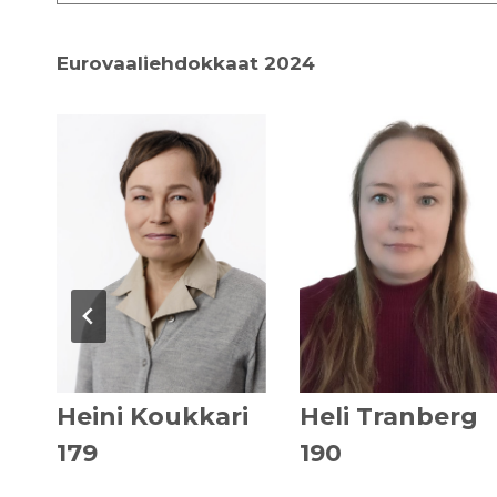
Eurovaaliehdokkaat 2024
n
Heini Koukkari
Heli Tranberg
179
190