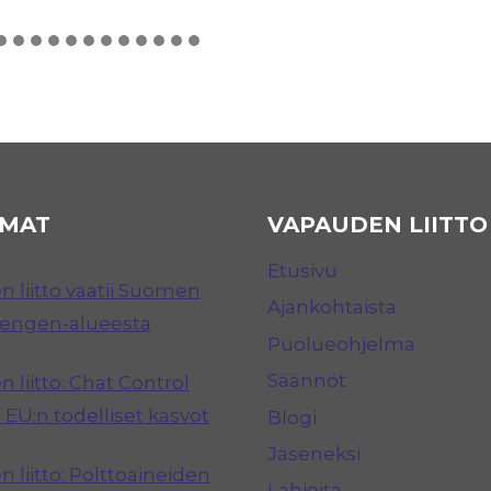
MAT
VAPAUDEN LIITTO
Etusivu
 liitto vaatii Suomen
Ajankohtaista
hengen-alueesta
Puolueohjelma
Säännöt
 liitto: Chat Control
 EU:n todelliset kasvot
Blogi
Jäseneksi
 liitto: Polttoaineiden
Lahjoita