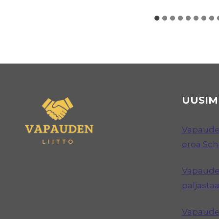
UUSIM
Vapauden
eroa Sc
Vapauden
paljastaa
Vapauden