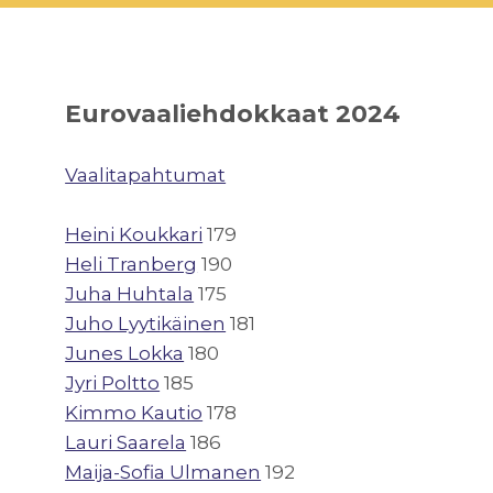
Eurovaaliehdokkaat 2024
Vaalitapahtumat
Heini Koukkari
179
Heli Tranberg
190
Juha Huhtala
175
Juho Lyytikäinen
181
Junes Lokka
180
Jyri Poltto
185
Kimmo Kautio
178
Lauri Saarela
186
Maija-Sofia Ulmanen
192