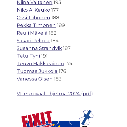
Niina Valtanen
193
Niko A. Kauko
177
Ossi Tiihonen
188
Pekka Timonen
189
Rauli Mäkelä
182
Sakari Peltola
184
Susanna Strandvik
187
Tatu Tyni
191
Teuvo Hakkarainen
174
Tuomas Jukkola
176
Vanessa Olsen
183
VL eurovaaliohjelma 2024 (pdf)