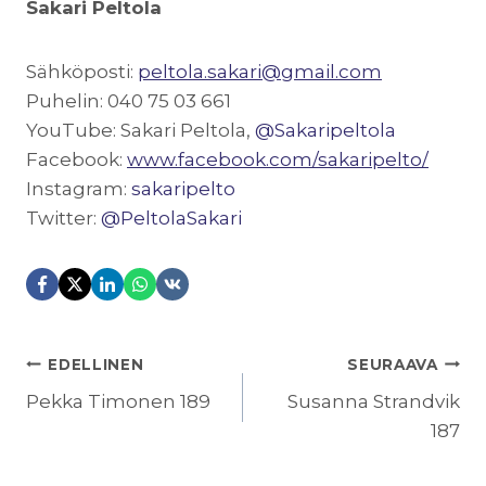
Sakari Peltola
Sähköposti:
peltola.sakari@gmail.com
Puhelin: 040 75 03 661
YouTube: Sakari Peltola,
@Sakaripeltola
Facebook:
www.facebook.com/sakaripelto/
Instagram:
sakaripelto
Twitter:
@PeltolaSakari
ARTIKKELIEN
EDELLINEN
SEURAAVA
SELAUS
Pekka Timonen 189
Susanna Strandvik
187