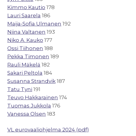
Kimmo Kautio
178
Lauri Saarela
186
Maija-Sofia Ulmanen
192
Niina Valtanen
193
Niko A. Kauko
177
Ossi Tiihonen
188
Pekka Timonen
189
Rauli Mäkelä
182
Sakari Peltola
184
Susanna Strandvik
187
Tatu Tyni
191
Teuvo Hakkarainen
174
Tuomas Jukkola
176
Vanessa Olsen
183
VL eurovaaliohjelma 2024 (pdf)