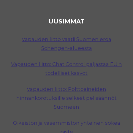
UUSIMMAT
Vapauden liitto vaatii Suomen eroa
Schengen-alueesta
Vapauden liitto: Chat Control paljastaa EU:n
todelliset kasvot
Vapauden liitto: Polttoaineiden
hinnankorotuksille selkeät pelisäännöt
Suomeen
Oikeiston ja vasemmiston yhteinen sokea
piste