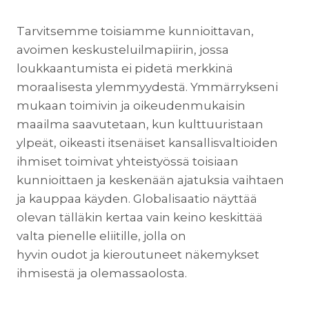
Tarvitsemme toisiamme kunnioittavan,
avoimen keskusteluilmapiirin, jossa
loukkaantumista ei pidetä merkkinä
moraalisesta ylemmyydestä. Ymmärrykseni
mukaan toimivin ja oikeudenmukaisin
maailma saavutetaan, kun kulttuuristaan
ylpeät, oikeasti itsenäiset kansallisvaltioiden
ihmiset toimivat yhteistyössä toisiaan
kunnioittaen ja keskenään ajatuksia vaihtaen
ja kauppaa käyden. Globalisaatio näyttää
olevan tälläkin kertaa vain keino keskittää
valta pienelle eliitille, jolla on
hyvin oudot ja kieroutuneet näkemykset
ihmisestä ja olemassaolosta.