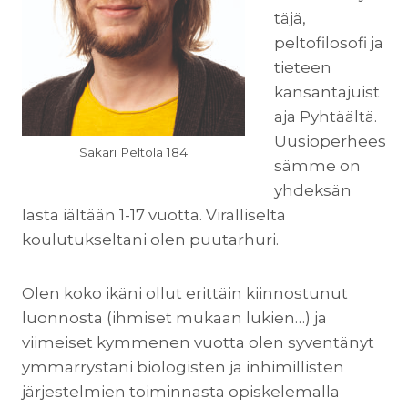
täjä,
peltofilosofi ja
tieteen
kansantajuist
aja Pyhtäältä.
Uusioperhees
Sakari Peltola 184
sämme on
yhdeksän
lasta iältään 1-17 vuotta. Viralliselta
koulutukseltani olen puutarhuri.
Olen koko ikäni ollut erittäin kiinnostunut
luonnosta (ihmiset mukaan lukien…) ja
viimeiset kymmenen vuotta olen syventänyt
ymmärrystäni biologisten ja inhimillisten
järjestelmien toiminnasta opiskelemalla