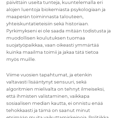
päivittäin useita tunteja, kuuntelemalla eri
alojen luentoja biokemiasta psykologiaan ja
maaperän toiminnasta talouteen,
yhteiskuntatieteisiin sekä historiaan.
Pyrkimykseni ei ole saada mitään todistusta ja
muodollisen koulutuksen tuomaa
suojatyöpaikkaa, vaan oikeasti ymmärtää
kuinka maailma toimii ja jakaa tätä tietoa
myös muille.
Viime vuosien tapahtumat, ja etenkin
valtavasti lisääntynyt sensuuri, sekä
algoritmien mielivalta on tehnyt ilmeiseksi,
että ihmisten valistaminen, vaikkapa
sosiaalisen median kautta, ei onnistu enää
tehokkaasti ja tämä on saanut minut
etsimään muita vaikuttamiskeinoja. Politiikka