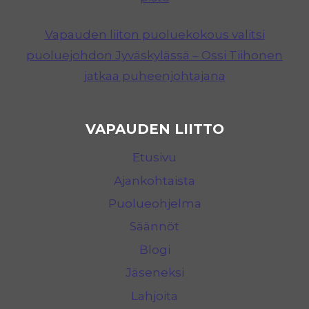
Vapauden liiton puoluekokous valitsi
puoluejohdon Jyväskylässä – Ossi Tiihonen
jatkaa puheenjohtajana
VAPAUDEN LIITTO
Etusivu
Ajankohtaista
Puolueohjelma
Säännöt
Blogi
Jäseneksi
Lahjoita